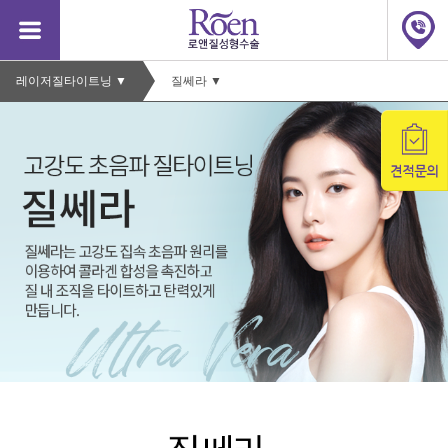
질
질
성
레이저질타이트닝
▼
질쎄라
▼
성
형
형
수
수
술,
술,
질
질
축
축
소,
소,
질
질
축
축
소
소
수
수
술
술
가
가
격,
격,
소
소
음
음
순
순
늘
늘
어
어
남,
남,
소