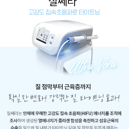
소
음
음
순
순
수
수
술,
술,
이
이
쁜
쁜
이
이
수
수
술
술
후
후
기
기